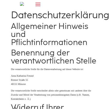
Datenschutzerklärun
Allgemeiner Hinweis
und
Pflichtinformationen
Benennung der
verantwortlichen Stelle
Die verantwortliche Stelle für die Datenverarbeitung auf dieser Website ist:
Anna Katharina Freund
Bremer Straße 55
48155
Münster
Die verantwortliche Stelle entscheidet allein oder gemeinsam mit anderen über die
Zwecke und Mittel der Verarbeitung von personenbezogenen Daten (z.B. Namen,
Kontaktdaten o. Ä.).
Widerruf Ihrer