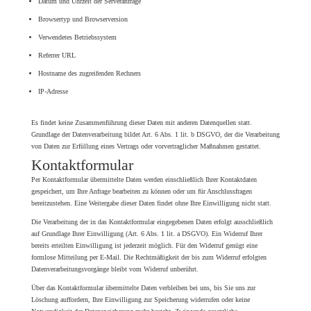
Datum und Uhrzeit der Serveranfrage
Browsertyp und Browserversion
Verwendetes Betriebssystem
Referrer URL
Hostname des zugreifenden Rechners
IP-Adresse
Es findet keine Zusammenführung dieser Daten mit anderen Datenquellen statt.
Grundlage der Datenverarbeitung bildet Art. 6 Abs. 1 lit. b DSGVO, der die Verarbeitung
von Daten zur Erfüllung eines Vertrags oder vorvertraglicher Maßnahmen gestattet.
Kontaktformular
Per Kontaktformular übermittelte Daten werden einschließlich Ihrer Kontaktdaten
gespeichert, um Ihre Anfrage bearbeiten zu können oder um für Anschlussfragen
bereitzustehen. Eine Weitergabe dieser Daten findet ohne Ihre Einwilligung nicht statt.
Die Verarbeitung der in das Kontaktformular eingegebenen Daten erfolgt ausschließlich
auf Grundlage Ihrer Einwilligung (Art. 6 Abs. 1 lit. a DSGVO). Ein Widerruf Ihrer
bereits erteilten Einwilligung ist jederzeit möglich. Für den Widerruf genügt eine
formlose Mitteilung per E-Mail. Die Rechtmäßigkeit der bis zum Widerruf erfolgten
Datenverarbeitungsvorgänge bleibt vom Widerruf unberührt.
Über das Kontaktformular übermittelte Daten verbleiben bei uns, bis Sie uns zur
Löschung auffordern, Ihre Einwilligung zur Speicherung widerrufen oder keine