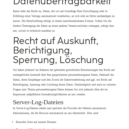
Datenübertragbarkeit
Ihnen steht das Recht zu, Daten, die wir auf Grundlage Ihrer Einwilligung oder in
Erfüllung eines Vertrags automatisiert verarbeiten, an sich oder an Dritte aushändigen zu
lassen. Die Bereitstellung erfolgt in einem maschinenlesbaren Format. Sofern Sie die
direkte Übertragung der Daten an einen anderen Verantwortlichen verlangen, erfolgt dies
nur, soweit es technisch machbar ist.
Recht auf Auskunft,
Berichtigung,
Sperrung, Löschung
Sie haben jederzeit im Rahmen der geltenden gesetzlichen Bestimmungen das Recht auf
unentgeltliche Auskunft über Ihre gespeicherten personenbezogenen Daten, Herkunft der
Daten, deren Empfänger und den Zweck der Datenverarbeitung und ggf. ein Recht auf
Berichtigung, Sperrung oder Löschung dieser Daten. Diesbezüglich und auch zu weiteren
Fragen zum Thema personenbezogene Daten können Sie sich jederzeit über die im
Impressum aufgeführten Kontaktmöglichkeiten an uns wenden.
Server-Log-Dateien
In Server-Log-Dateien erhebt und speichert der Provider der Website automatisch
Informationen, die Ihr Browser automatisch an uns übermittelt. Dies sind:
Besuchte Seite auf unserer Domain