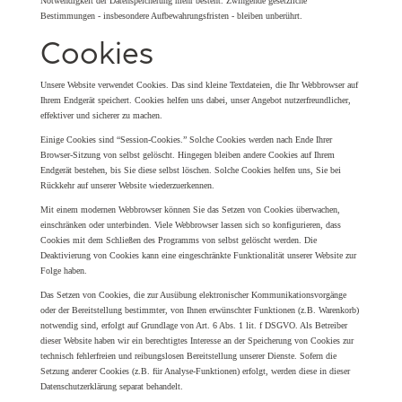
Notwendigkeit der Datenspeicherung mehr besteht. Zwingende gesetzliche
Bestimmungen - insbesondere Aufbewahrungsfristen - bleiben unberührt.
Cookies
Unsere Website verwendet Cookies. Das sind kleine Textdateien, die Ihr Webbrowser auf
Ihrem Endgerät speichert. Cookies helfen uns dabei, unser Angebot nutzerfreundlicher,
effektiver und sicherer zu machen.
Einige Cookies sind “Session-Cookies.” Solche Cookies werden nach Ende Ihrer
Browser-Sitzung von selbst gelöscht. Hingegen bleiben andere Cookies auf Ihrem
Endgerät bestehen, bis Sie diese selbst löschen. Solche Cookies helfen uns, Sie bei
Rückkehr auf unserer Website wiederzuerkennen.
Mit einem modernen Webbrowser können Sie das Setzen von Cookies überwachen,
einschränken oder unterbinden. Viele Webbrowser lassen sich so konfigurieren, dass
Cookies mit dem Schließen des Programms von selbst gelöscht werden. Die
Deaktivierung von Cookies kann eine eingeschränkte Funktionalität unserer Website zur
Folge haben.
Das Setzen von Cookies, die zur Ausübung elektronischer Kommunikationsvorgänge
oder der Bereitstellung bestimmter, von Ihnen erwünschter Funktionen (z.B. Warenkorb)
notwendig sind, erfolgt auf Grundlage von Art. 6 Abs. 1 lit. f DSGVO. Als Betreiber
dieser Website haben wir ein berechtigtes Interesse an der Speicherung von Cookies zur
technisch fehlerfreien und reibungslosen Bereitstellung unserer Dienste. Sofern die
Setzung anderer Cookies (z.B. für Analyse-Funktionen) erfolgt, werden diese in dieser
Datenschutzerklärung separat behandelt.